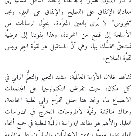
لأكثر الدول تضرُّراً بالجائحة، يأخذنا التأمُّل تلقائيّاً إلى
معادلة الإنفاق على التسليح والإنفاق على العِلم، ونجد
“فيروس” لا يُرى بالعين المجرَّدة، يحوِّل ترسانات من
الأسلحة إلى قطع من الخردة، وهذا يقودنا إلى فرضيَّة
تستحقّ التمسُّك بها، وهي أنَّ المستقبل هو لقوَّة العِلم وليس
لقوَّة السلاح.
نشاهد خلال الأزمة العالميَّة، مشهد التعليم والتعلُّم الرقمي في
كل مكان، حيث تفرض التكنولوجيا على المجتمعات
الانصياع لها، ونجد هنا حفل تخرّج رقمي لطلبة الجامعة،
وهناك مناقشة رقميَّة لأطروحات التخرُّج في الدراسات
العليا، والأهم هو مقاعد الدراسة الرقميَّة للطلبة في جميع أنحاء
العالَم بمشهدٍ موحَّد، ممتلئ بالإيجابيّات والسلبيّات على منظومة