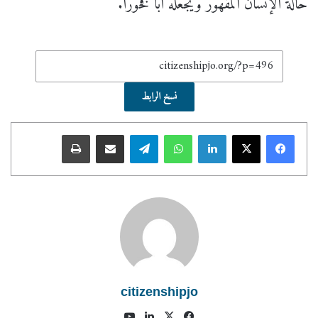
حالة الإنسان المقهور ويجعله أباً فخورا.
نسخ الرابط
لينكدإن
واتساب
تيلقرام
مشاركة عبر البريد
طباعة
citizenshipjo
فيسبوك
X
لينكدإن
يوتيوب