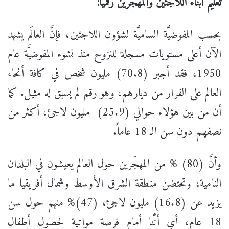
تعليم أبناء اللاجئين والمهجرين رقميًا:
بحسب المفوضيَّة الساميَّة لشؤون اللاجئين، فإنَّ العالَم يشهد
الآن أعلى مستويات مسجلة للنزوح منذ نشوء المفوضيَّة عام
1950، فقد أجبر (70.8) مليون شخص في كافة أنحاء
العالم على الفرار من ديارهم، وهو رقم لم يسبق له مثيل. كما
أن من بين هؤلاء حوالي (25.9) ​ مليون لاجئ، أكثر من
نصفهم دون سن الـ 18 عاماً.
وأنَّ (80) % من المهجّرين حول العالم يعيشون في البلدان
النامية، وتحتضن منطقة الشرق الأوسط وشمال أفريقيا ما
يزيد عن (16.8) مليون لاجئ، (47)% منهم حول سن
18 عام، أي أنَّنا أمام فرصة مواتية لحصول أطفال