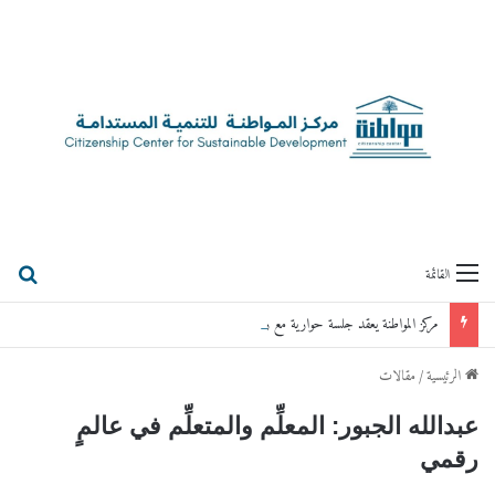
بحث
القائمة
مركز المواطنة يعقد جلسة حوارية مع رئيس الوزراء الأردني الأسبق د.عمر الرزاز
الرئيسية
/
مقالات
عبدالله الجبور: المعلِّم والمتعلِّم في عالمٍ
رقمي