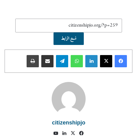
نسخ الرابط
لينكدإن
واتساب
تيلقرام
مشاركة عبر البريد
طباعة
citizenshipjo
فيسبوك
X
لينكدإن
يوتيوب