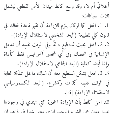
أخلاقيًا أم لا، وقد وسع كانط ميدان الأمر القطعي ليشمل
ثلاث صياغات:
1. 1. افعل كما لوكان يلزم للإرادة أن تقيم قاعدة فعلك في
قانون كلي للطبيعة (البعد الشخصي لاستقلال الإرادة).
2. 2. افعل بحيث تستطيع دائمًا وفي الوقت نفسِه أن تعامل
الإنسانية في شخصك وفي أي شخص آخر ليس فقط كأداة
وإنما أيضا كغاية (البعد الجماعي لاستقلال الإرادة).
3. 3. افعل بشكل تستطيع معه أن تسلك داخل مملكة الغاية
في الوقت نفسِه كذات وكمشرع. (البعد الكسموسياسي
لاستقلال الإرادة) [6].
لقد آمن كانط بأن الإرادة الخيرة التي تهتدي في وجودها
بمبدإ معين هي الشيء الوحيد الذي يعتبر خيرا في ذاته، إن