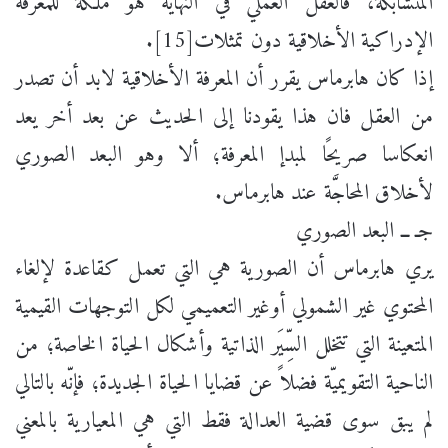
المتشابكة، فالعقل العملي في النهاية هو ملكة للمعرفة
الإدراكية الأخلاقية دون تمثلات[15].
إذا كان هابرماس يقرر أن المعرفة الأخلاقية لابد أن تصدر
من العقل فان هذا يقودنا إلى الحديث عن بعد أخر يعد
انعكاسا صريحًا لمبدإ المعرفة؛ ألا وهو البعد الصوري
لأخلاق المحاجَّة عند هابرماس.
جـ ــ البعد الصوري
يري هابرماس أن الصورية هي التي تعمل كقاعدة لإلغاء
المحتوي غير الشمولي أوغير التعميمي لكل التوجهات القيمية
المتعينة التي تتخلل السِّيَر الذاتية وأشكال الحياة الخاصة؛ من
الناحية التقويميّة فضلاً عن قضايا الحياة الجديدة؛ فإنّه بالتالي
لم يبق سوى قضية العدالة فقط التي هي المعيارية بالمعني