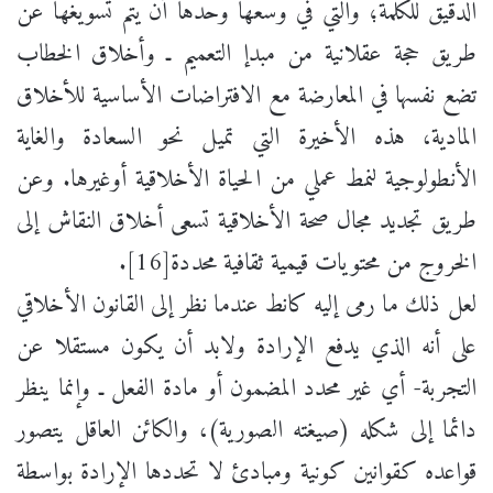
الدقيق للكلمة؛ والتي في وسعها وحدها أن يتم تسويغها عن
طريق حجة عقلانية من مبدإ التعميم ـ وأخلاق الخطاب
تضع نفسها في المعارضة مع الافتراضات الأساسية للأخلاق
المادية، هذه الأخيرة التي تميل نحو السعادة والغاية
الأنطولوجية لنمط عملي من الحياة الأخلاقية أوغيرها. وعن
طريق تجديد مجال صحة الأخلاقية تسعى أخلاق النقاش إلى
الخروج من محتويات قيمية ثقافية محددة[16].
لعل ذلك ما رمى إليه كانط عندما نظر إلى القانون الأخلاقي
على أنه الذي يدفع الإرادة ولابد أن يكون مستقلا عن
التجربة- أي غير محدد المضمون أو مادة الفعل ـ وإنما ينظر
دائما إلى شكله (صيغته الصورية)، والكائن العاقل يتصور
قواعده كقوانين كونية ومبادئ لا تحددها الإرادة بواسطة