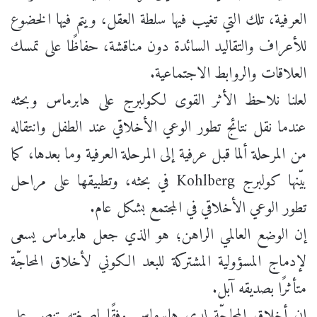
العرفية، تلك التي تغيب فيها سلطة العقل، ويتم فيها الخضوع
للأعراف والتقاليد السائدة دون مناقشة، حفاظًا على تمسك
العلاقات والروابط الاجتماعية.
لعلنا نلاحظ الأثر القوى لكولبرج على هابرماس وبحثه
عندما نقل نتائج تطور الوعي الأخلاقي عند الطفل وانتقاله
من المرحلة ألما قبل عرفية إلى المرحلة العرفية وما بعدها، كما
بيّنها كولبرج Kohlberg في بحثه، وتطبيقها على مراحل
تطور الوعي الأخلاقي في المجتمع بشكل عام.
إن الوضع العالمي الراهن؛ هو الذي جعل هابرماس يسعى
لإدماج المسؤولية المشتركة للبعد الكوني لأخلاق المحاجّة
متأثرًا بصديقه آبل.
إن أخلاق المحاجّة لدى هابرماس وفقًا لصيغته تنص على