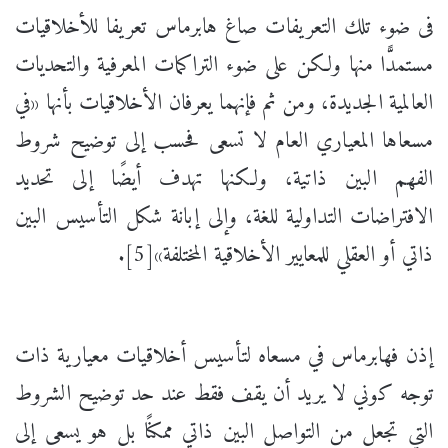
فى ضوء تلك التعريفات صاغ هابرماس تعريفا للأخلاقيات
مستمدًّا منها ولكن على ضوء التراكمات المعرفية والتحديات
العالمية الجديدة، ومن ثم فإنهما يعرفان الأخلاقيات بأنها «في
مسعاها المعياري العام لا تسعى فحسب إلى توضيح شروط
الفهم البين ذاتية، ولكنها تهدف أيضًا إلى تحديد
الافتراضات التداولية للغة، وإلى إبانة شكل التأسيس البين
ذاتي أو العقلي للمعايير الأخلاقية المختلفة»[5].
إذن فهابرماس في مسعاه لتأسيس أخلاقيات معيارية ذات
توجه كوني لا يريد أن يقف فقط عند حد توضيح الشروط
التي تجعل من التواصل البين ذاتي ممكنًا بل هو يسعى إلى