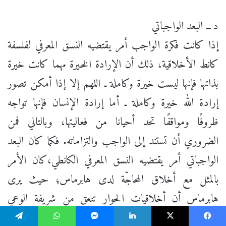
د ــ البعد الواجباتي
إذا كانت فكرة الواجب أمر يقتضيه النسق المعرفي لفلسفة
كانط الأخلاقية، ذلك أن الإرادة الخيرة مهما كانت خيرة
بذاتها فإنها ليست خيرة وكاملة ـ اللهم إلا إذا أمكن تصور
إرادة الله خيرة وكاملة ـ أما إرادة الإنسان فإنها تواجه
ظروفًا ومواقفًا تحد أحيانا من فعاليتها، وبالتالي فمن
الضروري أن تستند إلى الواجب والتزاماته. فكما كان البعد
الواجباتي أمر يقتضيه النسق المعرفي الكانطي،كان الأمر
بالمثل مع أخلاق المحاجّة لدى هابرماس؛ حيث يرى
هابرماس أن أخلاقيات الحوار تنعق من شريفة الوعي
الذاتي وتتأسس على معيار كوني يتعدى أفق ثقافة محددة،
يسبوك
X
لينكدإن
ماسنجر
واتساب
تيلقرام