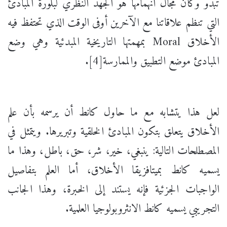
تبدو وكأن مجال انهمامها هو الجهد النظري لبلورة المبادئ
التي تنظم علاقاتنا مع الآخرين أوفى الوقت الذي تحتفظ فيه
الأخلاق Moral بمهمتها التاريخية المبدئية وهي وضع
المبادئ موضع التطبيق والممارسة[4].
لعل هذا يتشابه مع ما حاول كانط أن يرسمه بأن علم
الأخلاق يتعلق بتكون المبادئ الخلقية وتبريرها. ويتمثل في
المصطلحات التالية: ينبغي، خير، شر، حق، باطل، وهذا ما
يسميه كانط بميتافزيقا الأخلاق، أما العلم بتفاصيل
الواجبات الجزئية فإنه يستند إلى الخبرة، وهذا الجانب
التجريبي يسميه كانط الانثروبولوجيا العلمية.