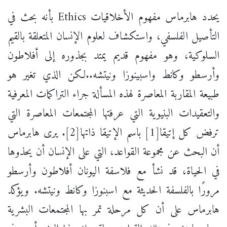
يحدد هابرماس مفهوم الأخلاقيات Ethics بأنه بحث في
التأصيل الفلسفي، واستكشاف لعلوم الإنسان المتعلقة بالقيم
السلوكية، وهو مفهوم قديم يمتد بجذوره إلى أفلاطون
وأرسطو وكانط واسبينوزا ونيتشه..لكن الذي تغير هو
طبيعة المقاربة المعاصرة لهذه المسألة جراء التراكمات المعرفية
والتعقيدات البنيوية التي عرفتها المجتمعات المعاصرة التي
ترفض كل إتيقا[1] باسم الإتيقا ذاتها[2]. يرى هابرماس
أن البحث عن مجموعة القواعد، التي على الإنسان أن يحذوها
في الحياة، قد نشأ مع فلاسفة اليونان أفلاطون وأرسطو
مرورًا بالفلسفة الحديثة مع اسبنوزا وكانط ونيتشه. ويؤكد
هابرماس على أن كل مرحلة تمر بها المجتمعات البشرية