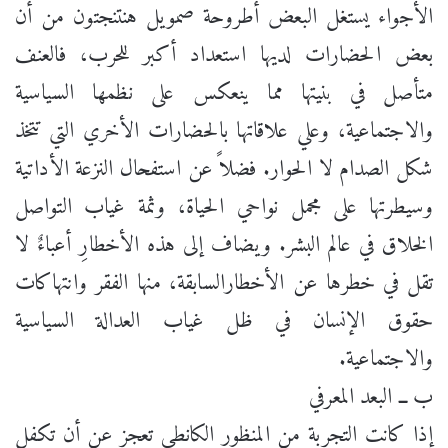
الأجواء يستغل البعض أطروحة صمويل هنتنجتون من أن
بعض الحضارات لديها استعداد أكبر للحرب، فالعنف
متأصل في بنيتها مما ينعكس على نظمها السياسية
والاجتماعية، وعلي علاقاتها بالحضارات الأخري التي تتخذ
شكل الصدام لا الحوار. فضلاً عن استفحال النزعة الأداتية
وسيطرتها على مجمل نواحي الحياة، وثمة غياب التواصل
الخلاق في عالم البشر. ويضاف إلى هذه الأخطارِ أعباءٌ لا
تقل في خطرها عن الأخطارالسابقة، منها الفقر وانتهاكات
حقوق الإنسان في ظل غياب العدالة السياسية
والاجتماعية.
ب ــ البعد المعرفي
إذا كانت التجربة من المنظور الكانطي تعجز عن أن تكفل