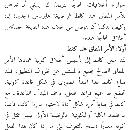
حوارية أخلاقيات المحاجَّة لديهما. لذا ينبغي أن نعرض
للأمر المطلق عند كانط ثم صيغة هابرماس الجديدة له،
وكيف يمكننا أن نتوصل من خلال هذه الصيغة لخصائص
أخلاق المحاجَّة عنده.
أولا: الأمر المطلق عند كانط
لقد سعى كانط إلى تأسيس أخلاق كونية عمادها الأمر
المطلق الصالح للجميع والمستقل عن ظروف التطبيق، فلقد
صاغ كانط هذا المبدأ الصورى في شكل قاعدة كونية،
تخضع لها جميع قواعد الفعل. ويتخذ المبدأ ـ القاعدة ـ مع
كانط في بداية أمره شكل أداة لاختيار ما إن كانت قاعدة
ما تقصد الكلية أوالكونية. فالوظيفة الأولى للمبدإ تتمثل في
كونه معيارًا يسمح بالتعرف على ما إذا كان هذا الفعل