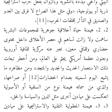
البيئي والحي مهددة بالتشويه وبالزوال بفعل حرب استراتيجية
ذرية أو بيولوجية، «وفي مثل هذا الصراع لا فرق بين العدو
والصديق في التأثر بمخلفات الحرب»[11].
2. 2. هيمنة حياة أخلاقية جوهرية للمجموعات البشرية
ساهمت ولا زالت تساهم في حصر الأخلاق داخل محتوى
حضاري وثقافي معين، تعبر عنه مركزية ثقافية أوروبية
وجنون عظمة أمريكي يجثم على العالم، ومن أخطر تبعات
ذلك الاستعمار الحديث والجديد والمتجدد ومن مظاهره ما
يشيع اليوم تسميته بصدام الحضارات[12] أو صراعها؛
والذي من سماته هيمنة نوع من السلفية أو الأصولية
انعكست على ميادين أخرى مثل الدين والسياسة والحق.
3. 3. هيمنة المعقولية التقنية والاستراتيجية على ميادين