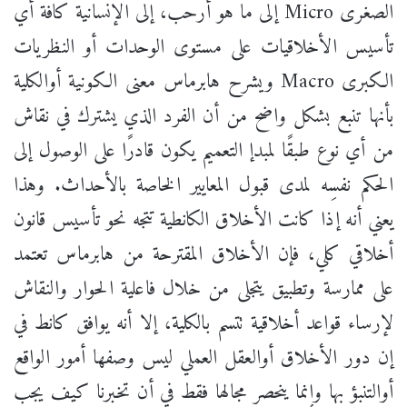
الصغرى Micro إلى ما هو أرحب، إلى الإنسانية كافة أي
تأسيس الأخلاقيات على مستوى الوحدات أو النظريات
الكبرى Macro ويشرح هابرماس معنى الكونية أوالكلية
بأنها تنبع بشكل واضح من أن الفرد الذي يشترك في نقاش
من أي نوع طبقًا لمبدإ التعميم يكون قادرًا على الوصول إلى
الحكم نفسِه لمدى قبول المعايير الخاصة بالأحداث. وهذا
يعني أنه إذا كانت الأخلاق الكانطية تتجه نحو تأسيس قانون
أخلاقي كلي، فإن الأخلاق المقترحة من هابرماس تعتمد
على ممارسة وتطبيق يتجلى من خلال فاعلية الحوار والنقاش
لإرساء قواعد أخلاقية تتسم بالكلية، إلا أنه يوافق كانط في
إن دور الأخلاق أوالعقل العملي ليس وصفها أمور الواقع
أوالتنبؤ بها وإنما ينحصر مجالها فقط في أن تخبرنا كيف يجب