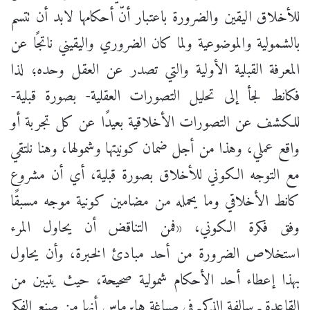
للأخلاق اليقين والضرورة باعتبار أنّ أحكامها لابد أن تتسم
بالشمولية والموضوعية ولما كان الضروري واليقيني ناتجًا عن
المعرفة القبلية الأولية والتي تصدر عن العقل وحده؛ لذا
فكانط لجأ إلى تحليل التصورات العقلية- بصورة قبلية-
للكشف عن التصورات الأخلاقية بعيدًا عن كل تجربة أو
واقع عملي، وهذا من أجل ضمان كونيتها وشمولها، وهنا نلتقي
مع التوجه الكوني للأخلاق بصورة قبلية، أي أن مشروع
كانط الأخلاقي وما يحمله من مضامين كونية موجه مسبقًا
وفق فكرة الكوني، «فمن التناقض أن يحاول المرء
استخلاص الضرورة من أحد مبادئ الخبرة، وأن يحاول
بهذا إعطاء أحد الأحكام شمولية صحيحة، حيث يتبين من
القاعدة ـ سالفة الذكرـ في صياغة هابرماس أنها من صنع الفكر