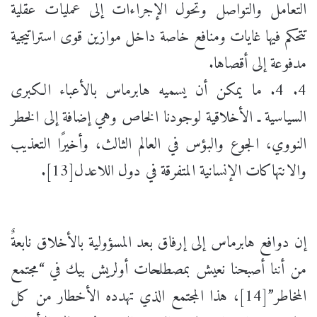
التعامل والتواصل وتحول الإجراءات إلى عمليات عقلية
تتحكم فيها غايات ومنافع خاصة داخل موازين قوى استراتيجية
مدفوعة إلى أقصاها.
4. 4. ما يمكن أن يسميه هابرماس بالأعباء الكبرى
السياسية ـ الأخلاقية لوجودنا الخاص وهي إضافة إلى الخطر
النووي، الجوع والبؤس في العالم الثالث، وأخيرًا التعذيب
والانتهاكات الإنسانية المتفرقة في دول اللاعدل[13].
إن دوافع هابرماس إلى إرفاق بعد المسؤولية بالأخلاق نابعةٌ
من أننا أصبحنا نعيش بمصطلحات أولريش بيك في “مجتمع
المخاطر”[14]، هذا المجتمع الذي تهدده الأخطار من كل