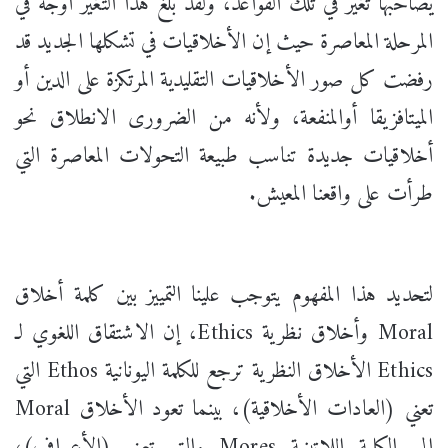
يصاحبها تغير في تلك القواعد، ولقد بلغ هذا التغير أوجه في
المرحلة المعاصرة حيث إن الأخلاقيات في تشكلها الجديد قد
رفضت كل صور الأخلاقيات التقليدية المرتكزة على الدين أو
الميتافزيقا أوالمنفعة، ولأنه من الضرورى الانطلاق نحو
أخلاقيات جديدة تناسب طبيعة التحولات المعاصرة التي
طرأت على واقعنا المعيش.
لتحديد هذا المفهوم يتوجب علينا التمييز بين كلمة أخلاق
Moral وأخلاق نظرية Ethics، إن الاشتقاق اللغوي لـ
Ethics الأخلاق النظرية ترجع للكلمة اليونانية Ethos التي
تعني (العادات الأخلاقية)، بينما تعود الأخلاق Moral
إلى الكلمة اللاتينية Mores والتي تعني (الأعراف)،