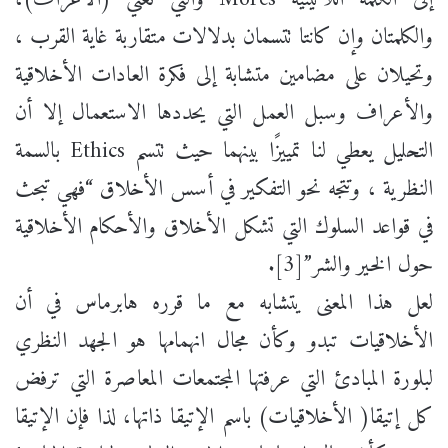
والكلمتان وإن كانتا تتسمان بدلالات متقاربة غاية القرب ،
وتحيلان على مضامين متشابة إلى فكرة العادات الأخلاقية
والأعراف وسبل العمل التي يحددها الاستعمال إلا أن
التحليل يعطي لنا تمييزًا بينهما حيث تتسم Ethics بالسمة
النظرية ، وتتجه نحو التفكير في أسس الأخلاق “فهي تبحث
في قواعد السلوك التي تشكل الأخلاق والأحكام الأخلاقية
حول الخير والشر”[3].
لعل هذا المعنى يتشابه مع ما قرره هابرماس في أن
الأخلاقيات تبدو وكأن مجال انهمامها هو الجهد النظري
لبلورة المبادئ التي عرفتها المجتمعات المعاصرة التي ترفض
كل إتيقا( الأخلاقيات) باسم الإتيقا ذاتها، لذا فإن الإتيقا