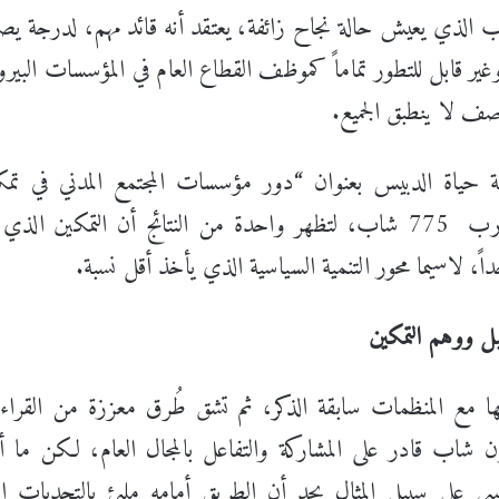
ب الذي يعيش حالة نجاح زائفة، يعتقد أنه قائد مهم، لدرجة يصب
ير قابل للتطور تماماً كموظف القطاع العام في المؤسسات البيرو
صف لا ينطبق الجميع.
ة حياة الدبيس بعنوان “دور مؤسسات المجتمع المدني في تم
الأردني” على عينة شبابية تقارب 775 شاب، لتظهر واحدة من النتائج أن التمكي
ً، لاسيما محور التنمية السياسية الذي يأخذ أقل نسبة.
قبل ووهم التمكين
ا مع المنظمات سابقة الذكر، ثم تشق طُرق معززة من القراءة
ن شاب قادر على المشاركة والتفاعل بالمجال العام، لكن ما أ
اسي على سبيل المثال يجد أن الطريق أمامه مليئ بالتحديات ا