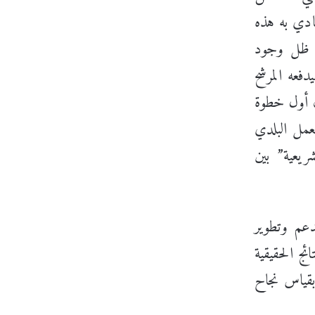
نادي به هذه
ي ظل وجود
دفعه المرشح
أن أول خطوة
لعمل البلدي
ريعية” بين
دعم وتطوير
ج الحقيقية
 بقياس نجاح