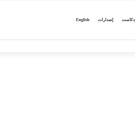
دكاست
إصدارات
English
ي الأسبق د.عمر الرزاز