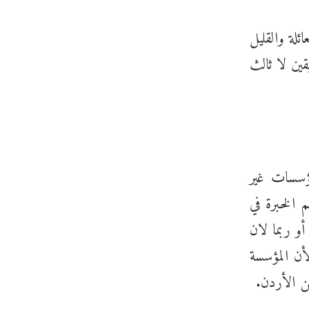
لة والقليل
ين لا ثالث
ؤسسات غير
م الخبرة في
أو ربما لان
أن المؤسسة