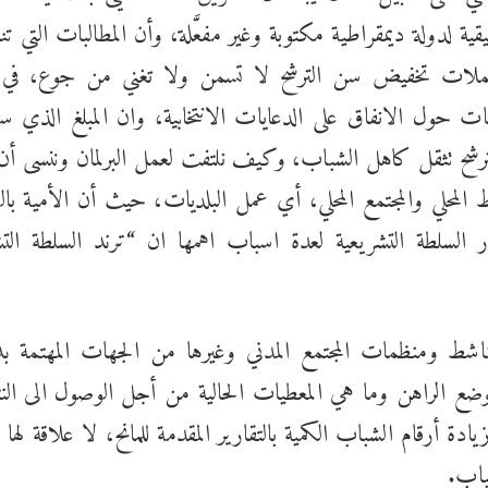
ية لدولة ديمقراطية مكتوبة وغير مفعَّلة، وأن المطالبات التي ت
فحملات تخفيض سن الترشح لا تسمن ولا تغني من جوع، ف
خابات حول الانفاق على الدعايات الانتخابية، وان المبلغ الذي سي
وع الترشح تثقل كاهل الشباب، وكيف نلتفت لعمل البرلمان وننسى 
يط المحلي والمجتمع المحلي، أي عمل البلديات، حيث أن الأمية با
 السلطة التشريعية لعدة اسباب اهمها ان “ترند السلطة التش
اشط ومنظمات المجتمع المدني وغيرها من الجهات المهتمة ب
ضع الراهن وما هي المعطيات الحالية من أجل الوصول الى النتائ
ادة أرقام الشباب الكمية بالتقارير المقدمة للمانح، لا علاقة لها
لشباب.