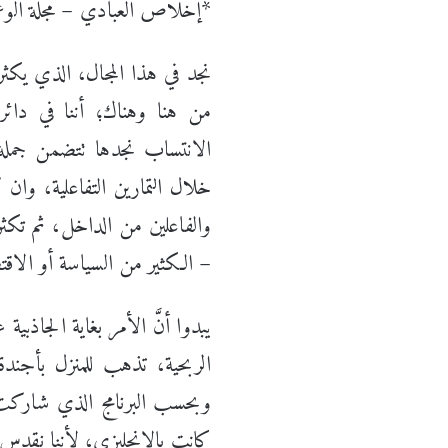
*إخلاص العبادي – مجلة الوع
نجد في هذا المجال، الذي يكث
من هنا وهناك؛ أننا في دائ
الانتساب نجدها تتضمن جملة 
خلال التمارين التفاعلية، 
والفاعلين من الداخل، ثم تكثر
– الكثير من السياسة أو الاق
يبدوا أنَّ الأمر بغاية الجاذبي
الربحية، تذهب للمنزل بأجند
وبحسب البرنامج الذي شاركت 
كانت بالانجليزي، لأننا نقدس