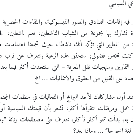
ي السياسي
ر فيه إقامات الفنادق والصور الفيسبوكية، واللقاءات الحصري
رة نشارك بها مجموعة من الشباب الناشطين، نعم ناشطين، ف
من المعايير التي تؤكد أنك ناشط!، حيث تجمعنا اهتمامات م
وان كنت شخص فضولي؛ ستحقق هذه الرغبة وتتعرف عن قرب عل
 التمارين ومنهجيات نقل المعرفة – التي سنتحدث أكثر فيما بعد
تصاد على القليل من الحقوق والاتفاقيات … الخ
ة عند أول مشاركاتك لأحد البرامج أو الفعاليات في منظمات المجتمع
ة عمل ومرفقات لتقرأها أكثر، تشعر بأن قيمتك السياسية أو 
به؛ بدأت تنمو أكثر فأكثر، تتعرف على مصطلحات رنانة “وما
 لغة الخواجا” … وماذا بعد؟