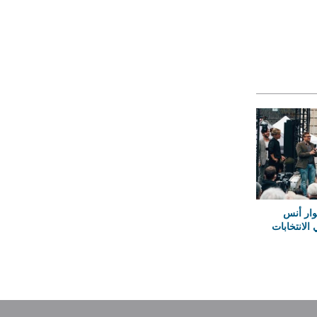
وار أنس
لانتخابات