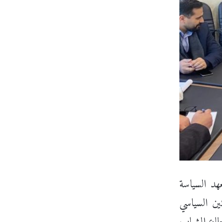
هد السياسة
كين السياسي