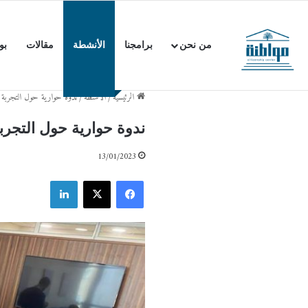
من نحن
برامجنا
الأنشطة
مقالات
بو
السبت (8) أغسطس / 2026
مركز المواطنة يعقد جلسة حوارية مع رئيس الوزراء الأردن
≡
الرئيسية
/
الأنشطة
/
ندوة حوارية حول التجربة ال
ندوة حوارية حول التجرب
13/01/2023
فيسبوك
X
لينكدإن