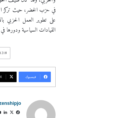
والحزبي، وقد كان ضيف الحوار
في حزب الخضر، حيث تركز الحوا
على تطوير العمل الحزبي بالإ
القيادات السياسية ودورها في ص
فيسبوك
X
izenshipjo
فيسبوك
X
لي